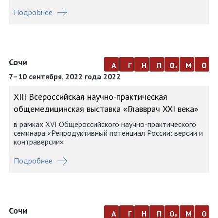
Подробнее
Сочи
а
г
н
п
о
м
о
з
7–10 сентября, 2022 года 2022
ХIII Всероссийская научно-практическая
общемедицинская выставка «Главврач XXI века»
в рамках XVI Общероссийского научно-практического
семинара «Репродуктивный потенциал России: версии и
контраверсии»
Подробнее
Сочи
а
г
н
п
о
м
о
з