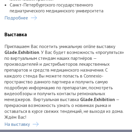
Санкт-Петербургского государственного
педиатрического медицинского университета
Подробнее
Российской медицинской академии непрерывного
профессионального образования
Российского университета дружбы народов,
Выставка
Медицинского института, кафедры акушерства и
гинекологии с курсом перинатологии; кафедры
Приглашаем Вас посетить уникальную online выставку
акушерства, гинекологии и репродуктивной медицины
Glade
.
Exhibition
. У Вас будет возможность «прогуляться»
факультета непрерывного медицинского образования;
по виртуальным стендам наших партнёров —
кафедры детской кардиологии; кафедры педиатрии
производителей и дистрибьюторов лекарственных
Московского государственного медико-
препаратов и средств медицинского назначения. С
стоматологического университета им. А.И. Евдокимова
каждого стенда Вы можете попасть в Connexio-
Журнала «StatusPraesens. Педиатрия и неонатология»
пространство данного партнера и получить самую
Научный и технический организатор: Медиабюро
подробную информацию по препаратам, посмотреть
StatusPraesens
видеообзоры и получить контакты региональных
менеджеров. Виртуальная выставка
Glade
.
Exhibition
—
прекрасная возможность узнать о новинках рынка и
оставаться в курсе свежих тенденций, не выходя из дома.
Ждём Вас!
На выставку