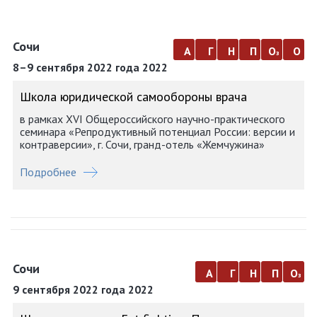
Сочи
а
г
н
п
о
о
з
8–9 сентября 2022 года 2022
Школа юридической самообороны врача
в рамках XVI Общероссийского научно-практического
семинара «Репродуктивный потенциал России: версии и
контраверсии», г. Сочи, гранд-отель «Жемчужина»
Подробнее
Сочи
а
г
н
п
о
з
9 сентября 2022 года 2022